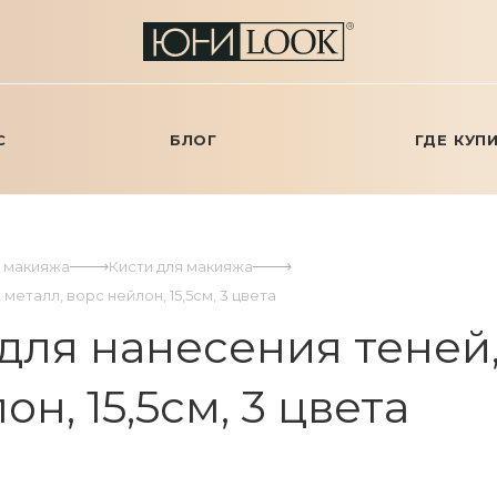
С
БЛОГ
ГДЕ КУП
я макияжа
Кисти для макияжа
еталл, ворс нейлон, 15,5см, 3 цвета
я нанесения теней, 
н, 15,5см, 3 цвета