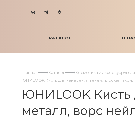
КАТАЛОГ
О НА
Главная
Каталог
Косметика и аксессуары дл
ЮНИLOOK Кисть для нанесения теней, плоская, акрил, м
ЮНИLOOK Кисть дл
металл, ворс нейло