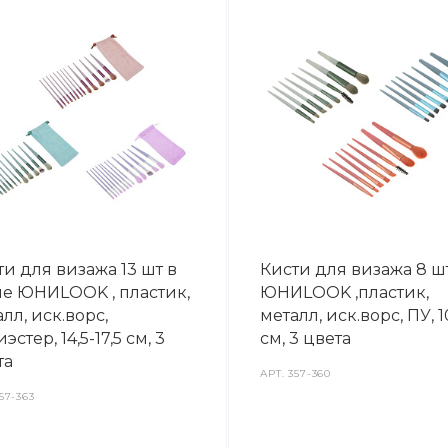
ти для визажа 13 шт в
Кисти для визажа 8 ш
ле ЮНИLOOK , пластик,
ЮНИLOOK ,пластик,
лл, иск.ворс,
металл, иск.ворс, ПУ, 1
эстер, 14,5-17,5 см, 3
см, 3 цвета
та
АРТ.
357-360
57-363