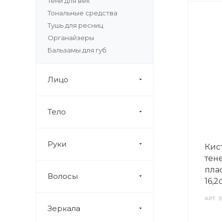
Тени для век
Тональные средства
Тушь для ресниц
Органайзеры
Бальзамы для губ
Лицо
Тело
Руки
Кис
тен
плас
Волосы
16,2
АРТ.
3
Зеркала