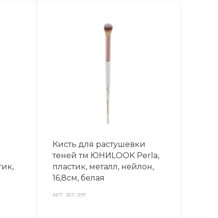
Кисть для растушевки
теней тм ЮНИLOOK Perla,
тик,
пластик, металл, нейлон,
16,8см, белая
АРТ.
357-397