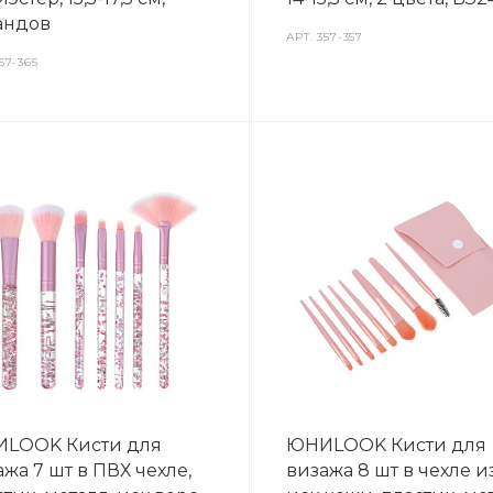
андов
АРТ.
357-357
57-365
LOOK Кисти для
ЮНИLOOK Кисти для
жа 7 шт в ПВХ чехле,
визажа 8 шт в чехле и