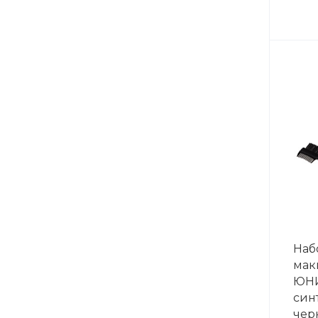
Наб
мак
ЮНИ
синт
чер