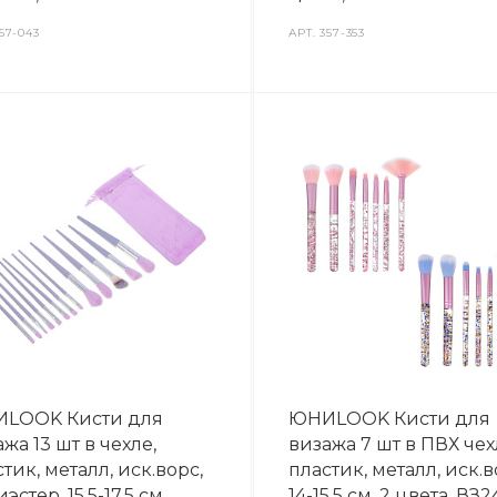
57-043
АРТ.
357-353
LOOK Кисти для
ЮНИLOOK Кисти для
жа 13 шт в чехле,
визажа 7 шт в ПВХ чех
тик, металл, иск.ворс,
пластик, металл, иск.в
эстер, 15,5-17,5 см,
14-15,5 см, 2 цвета, ВЗ