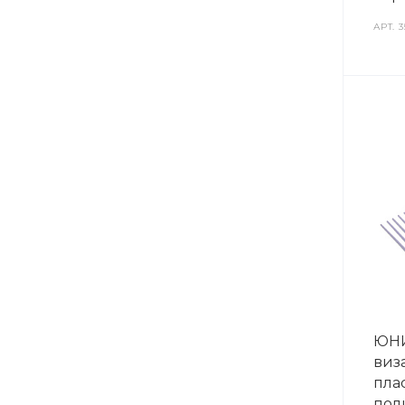
АРТ.
3
ЮНИ
виза
плас
поли