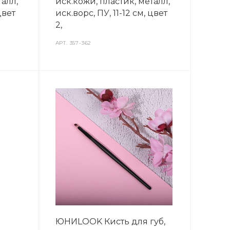
талл,
иск.кожи, пластик, металл,
цвет
иск.ворс, ПУ, 11-12 см, цвет
2,
АРТ.
357-362
ЮНИLOOK Кисть для губ,