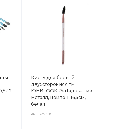
т тм
Кисть для бровей
двухсторонняя тм
0,5-12
ЮНИLOOK Perla, пластик,
металл, нейлон, 16,5см,
белая
АРТ.
357-398