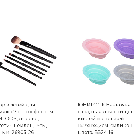
ор кистей для
ЮНИLOOK Ванночка
ияжа 7шт професс тм
складная для очище
LOOK, дерево,
кистей и спонжей,
етич.нейлон, 15см,
14,7х11х4,2см, силикон,
ный, 26905-26
цвета, ВЗ24-16