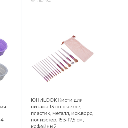
АРТ.
357-403
ЮНИLOOK Кисти для
ния
визажа 13 шт в чехле,
пластик, металл, иск.ворс,
 4
полиэстер, 15,5-17,5 см,
кофейный