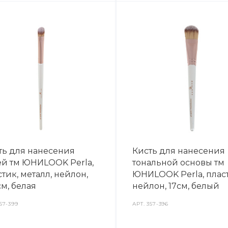
ть для нанесения
Кисть для нанесения
ей тм ЮНИLOOK Perla,
тональной основы тм
тик, металл, нейлон,
ЮНИLOOK Perla, плас
см, белая
нейлон, 17см, белый
57-399
АРТ.
357-396