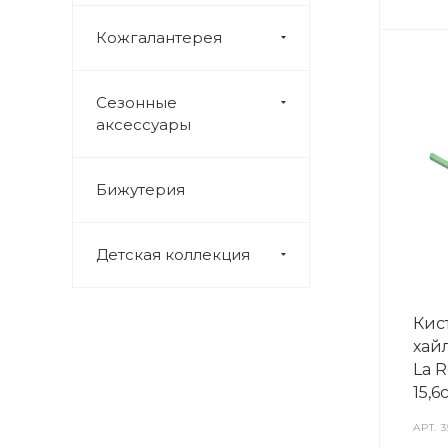
Кожгалантерея
Сезонные
аксессуары
Бижутерия
Детская коллекция
Кис
хай
La R
15,6
АРТ.
3