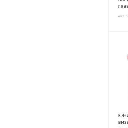
лав
АРТ.
3
ЮНИ
виза