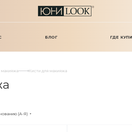
С
БЛОГ
ГДЕ КУП
я макияжа
Кисти для макияжа
жа
нованию (А-Я)