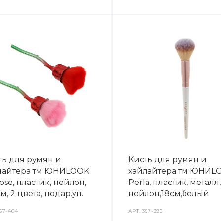
ть для румян и
Кисть для румян и
лайтера тм ЮНИLOOK
хайлайтера тм ЮНИL
ose, пластик, нейлон,
Perla, пластик, металл,
см, 2 цвета, подар.уп.
нейлон,18см,белый
57-404
АРТ.
357-395