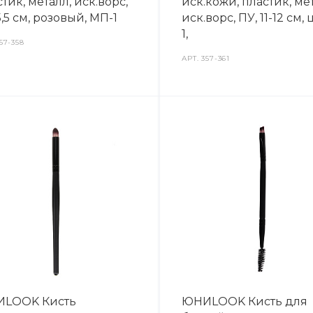
тик, металл, иск.ворс,
иск.кожи, пластик, ме
5,5 см, розовый, МП-1
иск.ворс, ПУ, 11-12 см, 
1,
57-358
АРТ.
357-361
LOOK Кисть
ЮНИLOOK Кисть для