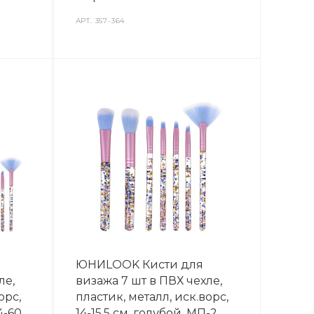
АРТ.
357-364
ЮНИLOOK Кисти для
ле,
визажа 7 шт в ПВХ чехле,
орс,
пластик, металл, иск.ворс,
24-60
14-15,5 см, голубой, МП-2