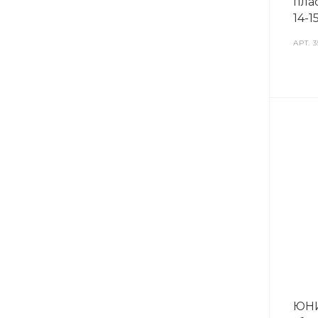
плас
14-1
АРТ.
3
ЮНИ