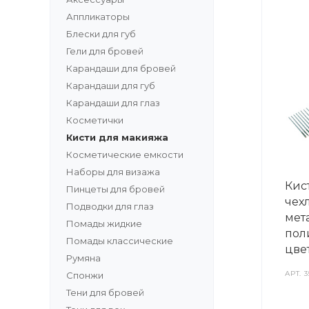
Аппликаторы
Блески для губ
Гели для бровей
Карандаши для бровей
Карандаши для губ
Карандаши для глаз
Косметички
Кисти для макияжа
Косметические емкости
Наборы для визажа
Кис
Пинцеты для бровей
чех
Подводки для глаз
мета
Помады жидкие
поли
Помады классические
цве
Румяна
АРТ.
3
Спонжи
Тени для бровей