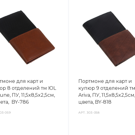
тмоне для карт и
Портмоне для карт и
юр 8 отделений тм ЮL
купюр 9 отделений т
une, ПУ, 11,5x8,5x2,5см,
Ariva, ПУ, 11,5x8,5x2,5см
ета, BY-786
цвета, BY-818
03-059
АРТ.
303-058