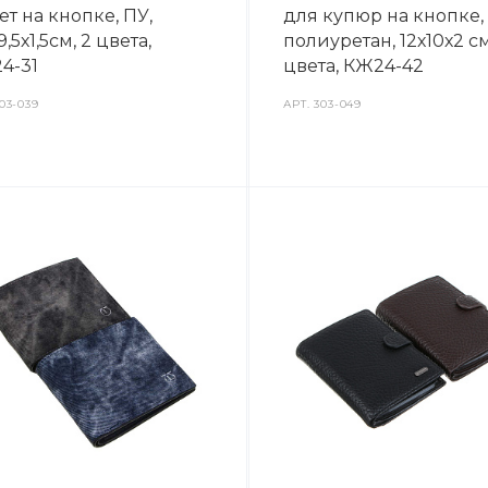
т на кнопке, ПУ,
для купюр на кнопке,
х9,5х1,5см, 2 цвета,
полиуретан, 12х10х2 см
4-31
цвета, КЖ24-42
03-039
АРТ.
303-049