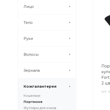
Лицо
Тело
Руки
Волосы
Пор
Зеркала
куп
Fort
2 цв
Кожгалантерея
АРТ.
3
Кошельки
Портмоне
Футляры для очков