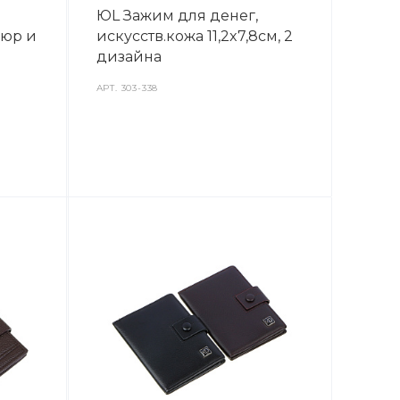
ЮL Зажим для денег,
пюр и
искусств.кожа 11,2x7,8см, 2
дизайна
АРТ.
303-338