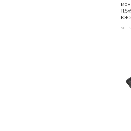
моне
11,5
КЖ2
АРТ.
3