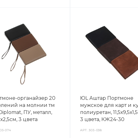
тмоне-органайзер 20
ЮL Аштар Портмоне
елений на молнии тм
мужское для карт и к
iplomat, ПУ, металл,
полиуретан, 11,5х9,5х1,5
1х2,5см, 3 цвета
3 цвета, КЖ24-30
03-074
АРТ.
303-038