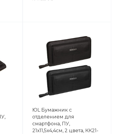
ЮL Бумажник с
У,
отделением для
смартфона, ПУ,
21х11,5х4,4см, 2 цвета, КК21-