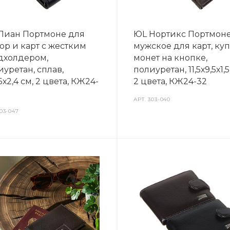
Лиан Портмоне для
ЮL Нортикс Портмон
юр и карт с жестким
мужское для карт, ку
дхолдером,
монет на кнопке,
иуретан, сплав,
полиуретан, 11,5х9,5х1,5
5х2,4 см, 2 цвета, КЖ24-
2 цвета, КЖ24-32
АРТ.
303-040
03-047