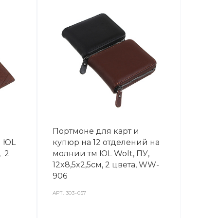
Портмоне для карт и
м ЮL
купюр на 12 отделений на
, 2
молнии тм ЮL Wolt, ПУ,
12x8,5x2,5см, 2 цвета, WW-
906
АРТ.
303-057