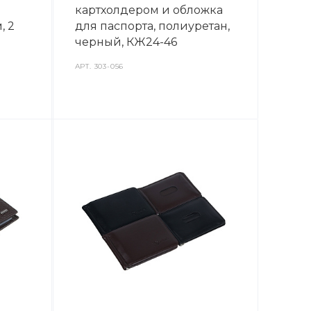
картхолдером и обложка
, 2
для паспорта, полиуретан,
черный, КЖ24-46
АРТ.
303-056