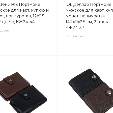
Дениэль Портмоне
ЮL Дэллар Портмоне
ское для карт, купюр и
мужское для карт, ку
т, полиуретан, 12х9,5
монет, полиуретан,
2 цвета, КЖ24-44
14,2х11х2,5 см, 2 цвета,
КЖ24-37
03-050
АРТ.
303-046