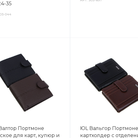
АРТ.
303-897
4-35
03-044
Валтор Портмоне
ЮL Вальгор Портмоне
ское для карт, купюр и
картхолдер с отделе