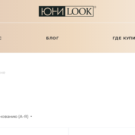
С
БЛОГ
ГДЕ КУП
не
нованию (А-Я)