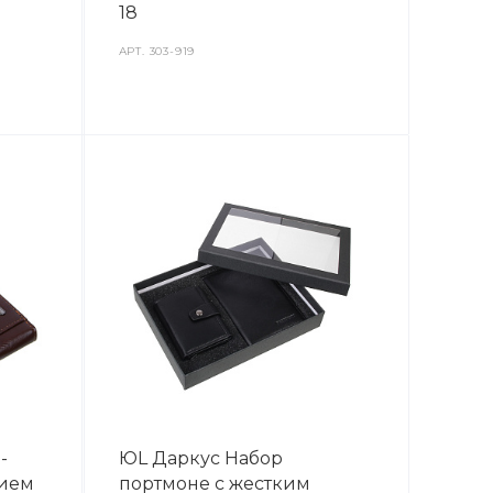
18
АРТ.
303-919
-
ЮL Даркус Набор
нием
портмоне с жестким