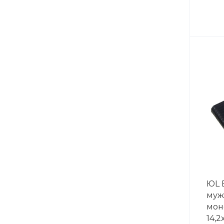
ЮL 
муж
мон
14,2