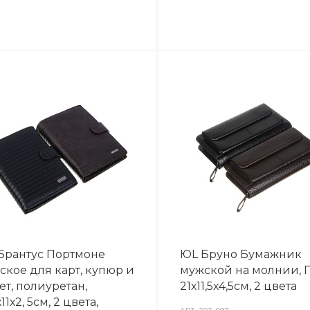
Брантус Портмоне
ЮL Бруно Бумажник
ское для карт, купюр и
мужской на молнии, П
ет, полиуретан,
21х11,5х4,5см, 2 цвета
х11х2, 5см, 2 цвета,