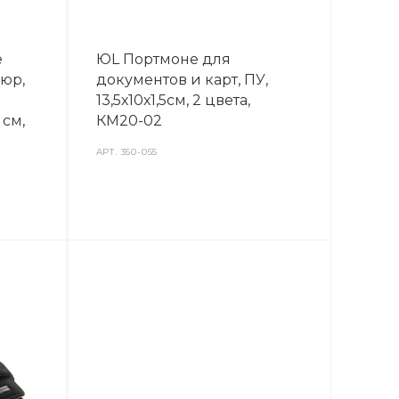
е
ЮL Портмоне для
пюр,
документов и карт, ПУ,
13,5х10х1,5см, 2 цвета,
 см,
КМ20-02
АРТ.
350-055