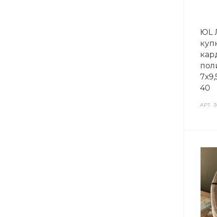
ЮL 
куп
кар
пол
7х9,
40
АРТ.
3