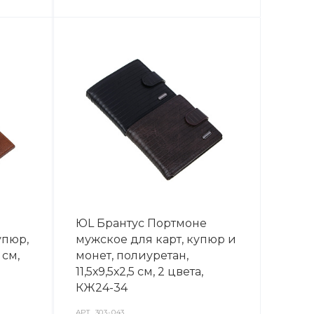
ЮL Брантус Портмоне
упюр,
мужское для карт, купюр и
 см,
монет, полиуретан,
11,5х9,5х2,5 см, 2 цвета,
КЖ24-34
АРТ.
303-043