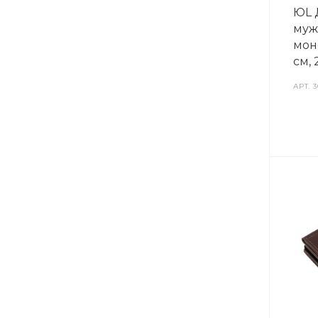
ЮL 
муж
моне
см, 
АРТ.
3