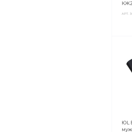
КЖ2
АРТ.
3
ЮL 
муж