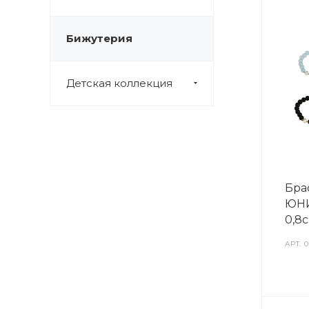
Бижутерия
Детская коллекция
Брас
ЮНИ
0,8с
АРТ.
0