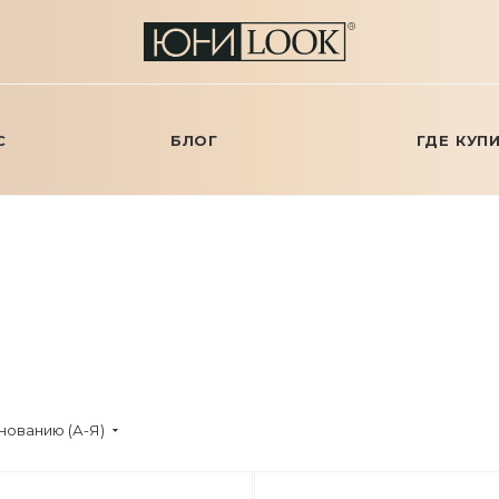
С
БЛОГ
ГДЕ КУП
нованию (А-Я)