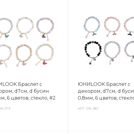
LOOK Браслет с
ЮНИLOOK Браслет с
ором, d7см, d бусин
декором, d7см, d бус
м, 6 цветов, стекло, #2
0,8мм, 6 цветов, стекло
16-379
АРТ.
316-382