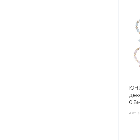
ЮНИ
дек
0,8м
АРТ.
3