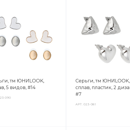
ьги, тм ЮНИLOOK,
Серьги, тм ЮНИLOOK,
в, 5 видов, #14
сплав, пластик, 2 диза
#7
23-090
АРТ.
023-081