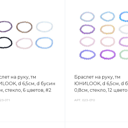
лет на руку, тм
Браслет на руку, тм
LOOK, d 6,5см, d бусин
ЮНИLOOK, d 6,5см, d 
м, стекло, 6 цветов, #2
0,8см, стекло, 12 цвето
23-071
АРТ.
023-070