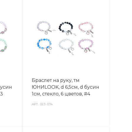
Браслет на руку, тм
бусин
ЮНИLOOK, d 6,5см, d бусин
#3
1см, стекло, 6 цветов, #4
АРТ.
023-074