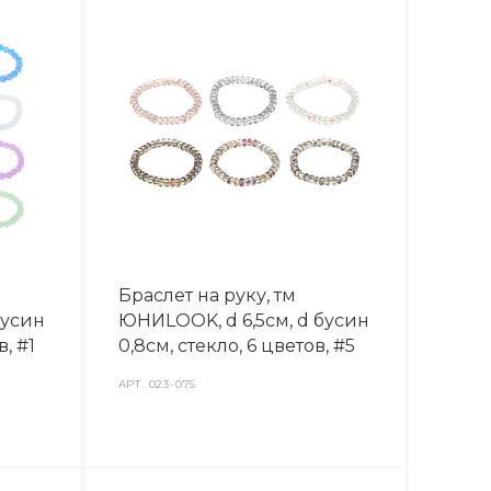
Браслет на руку, тм
бусин
ЮНИLOOK, d 6,5см, d бусин
в, #1
0,8см, стекло, 6 цветов, #5
АРТ.
023-075