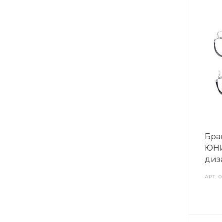
Бра
ЮНИ
диз
АРТ.
0