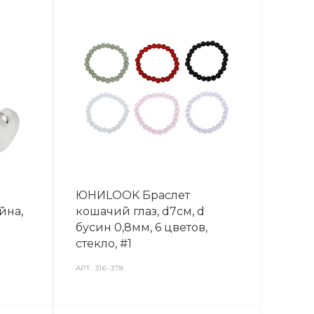
ЮНИLOOK Браслет
йна,
кошачий глаз, d7см, d
бусин 0,8мм, 6 цветов,
стекло, #1
АРТ.
316-378