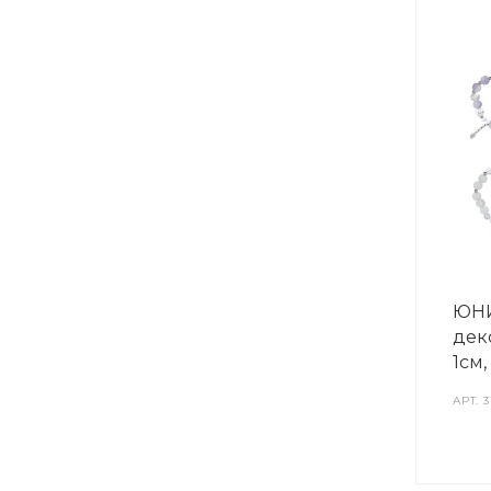
ЮНИ
дек
1см,
АРТ.
3