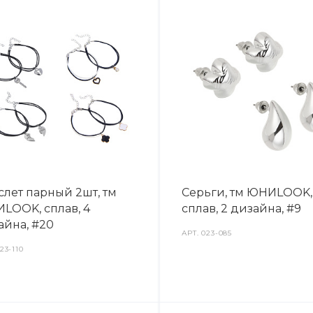
слет парный 2шт, тм
Серьги, тм ЮНИLOOK,
LOOK, сплав, 4
сплав, 2 дизайна, #9
айна, #20
АРТ.
023-085
23-110