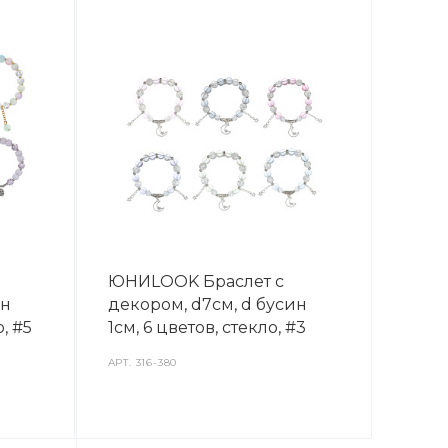
ЮНИLOOK Браслет с
ин
декором, d7см, d бусин
, #5
1см, 6 цветов, стекло, #3
АРТ.
316-380