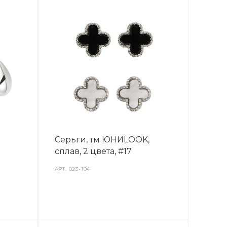
Серьги, тм ЮНИLOOK,
сплав, 2 цвета, #17
АРТ.
023-104