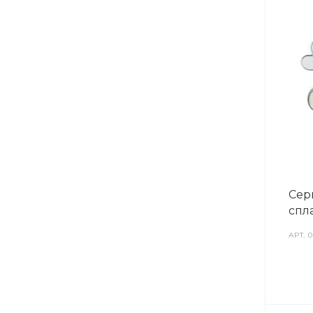
Сер
спла
АРТ.
0