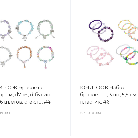
LOOK Браслет с
ЮНИLOOK Набор
ором, d7см, d бусин
браслетов, 3 шт, 5,5 см,
 6 цветов, стекло, #4
пластик, #6
16-381
АРТ.
316-383