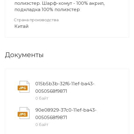
полиэстер. Шарф-хомут - 100% акрил,
подкладка 100% полиэстер
Страна производства
Китай
Документы
015b5b3b-32f6-11ef-ba43-
0050568f9871
0 байт
90e08929-37c0-11ef-ba43-
0050568f9871
0 байт