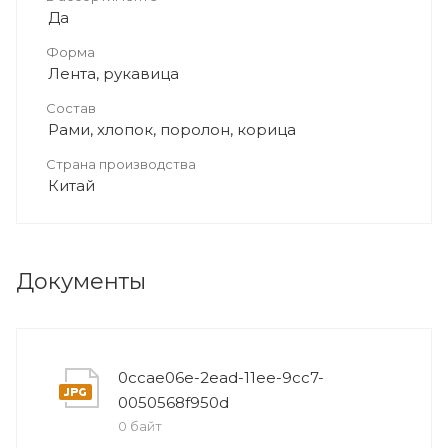
Да
Форма
Лента, рукавица
Состав
Рами, хлопок, поролон, корица
Страна производства
Китай
Документы
0ccae06e-2ead-11ee-9cc7-
0050568f950d
0 байт