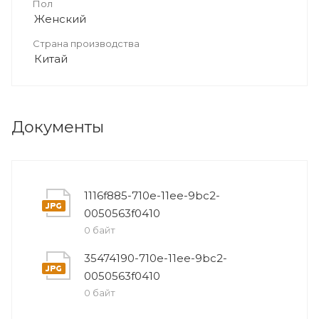
Пол
Женский
Страна производства
Китай
Документы
1116f885-710e-11ee-9bc2-
0050563f0410
0 байт
35474190-710e-11ee-9bc2-
0050563f0410
0 байт