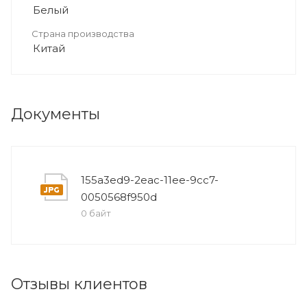
Белый
Страна производства
Китай
Документы
155a3ed9-2eac-11ee-9cc7-
0050568f950d
0 байт
Отзывы клиентов