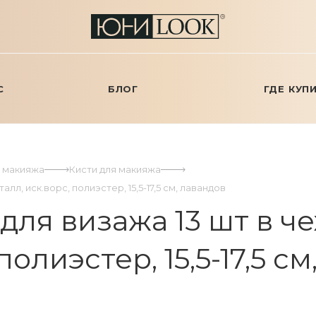
С
БЛОГ
ГДЕ КУП
я макияжа
Кисти для макияжа
л, иск.ворс, полиэстер, 15,5-17,5 см, лавандов
я визажа 13 шт в чех
полиэстер, 15,5-17,5 с