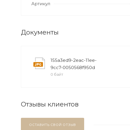
Артикул
Документы
155a3ed9-2eac-11ee-
9cc7-0050568f950d
0 байт
Отзывы клиентов
ОСТАВИТЬ СВОЙ ОТЗЫВ