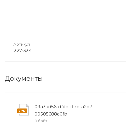
Артикул
327-334
Документы
09a3ad56-d4fc-11eb-a2d7-
00505688a0fb
0 байт