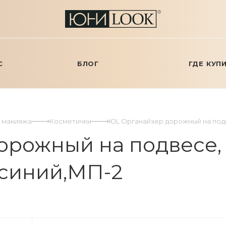
С
БЛОГ
ГДЕ КУП
я макияжа
Косметички
ЮL Органайзер дорожный на подв
рожный на подвесе, 
-синий,МП-2