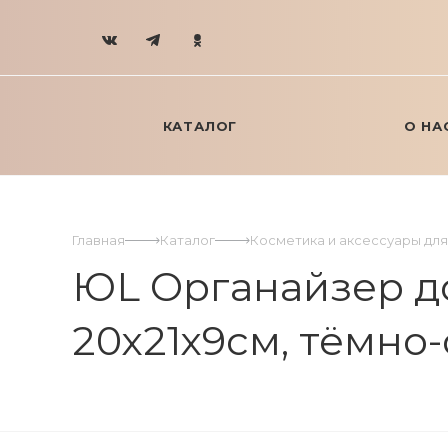
КАТАЛОГ
О НА
Главная
Каталог
Косметика и аксессуары дл
ЮL Органайзер до
20х21х9см, тёмно