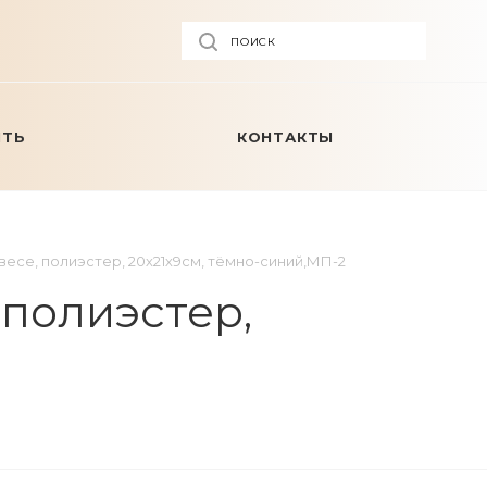
ПОИСК
ИТЬ
КОНТАКТЫ
есе, полиэстер, 20х21х9см, тёмно-синий,МП-2
полиэстер,