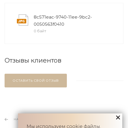
8c571eac-9740-11ee-9bc2-
0050563f0410
0 байт
Отзывы клиентов
ОСТАВИТЬ СВОЙ ОТЗЫВ
НАЗАД К СПИСКУ
Мы используем
cookie
файлы.