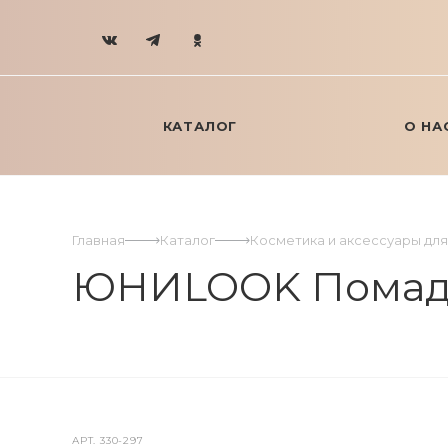
КАТАЛОГ
О НА
Главная
Каталог
Косметика и аксессуары дл
ЮНИLOOK Помада гу
АРТ.
330-297