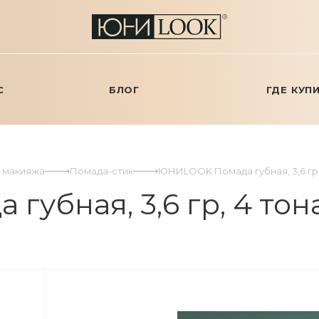
С
БЛОГ
ГДЕ КУП
я макияжа
Помада-стик
ЮНИLOOK Помада губная, 3,6 гр, 
бная, 3,6 гр, 4 тона