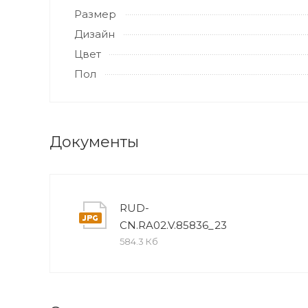
Размер
Дизайн
Цвет
Пол
Документы
RUD-
CN.RA02.V.85836_23
584.3 Кб