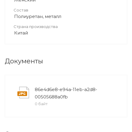
Состав
Полиуретан, металл
Страна производства
Китай
Документы
86e4d6e8-e94a-11eb-a2d8-
00505688a0fb
0 байт