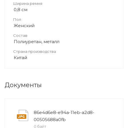
Ширина ремня
0,8 см
Пол
Женский
Состав
Полиуретан, металл
Страна производства
Китай
Документы
86e4d6e8-e94a-11eb-a2d8-
00505688a0fb
0 байт