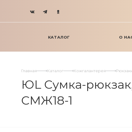
КАТАЛОГ
О НА
Главная
Каталог
Кожгалантерея
Рюкзак
ЮL Сумка-рюкзак, 
СМЖ18-1