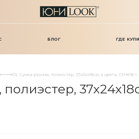
С
БЛОГ
ГДЕ КУП
и
ЮL Сумка-рюкзак, полиэстер, 37х24х18см, 4 цвета, СМЖ18-1
полиэстер, 37х24х18с