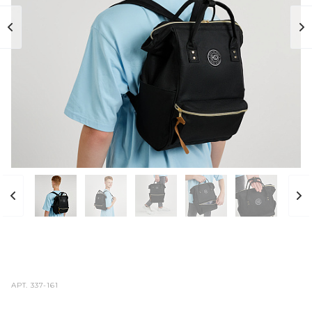
АРТ.
337-161