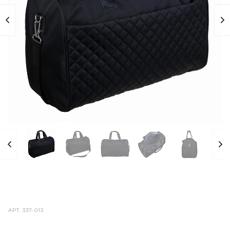
АРТ.
337-013