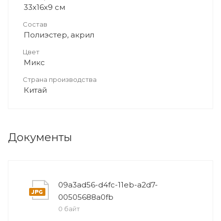
33х16х9 см
Состав
Полиэстер, акрил
Цвет
Микс
Страна производства
Китай
Документы
09a3ad56-d4fc-11eb-a2d7-
00505688a0fb
0 байт