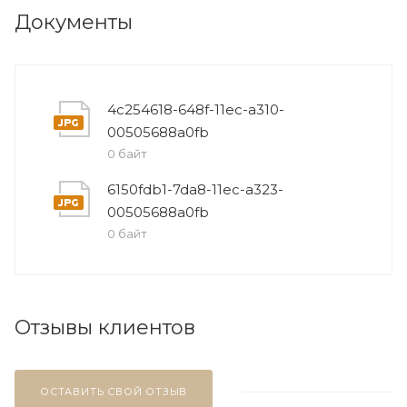
Документы
4c254618-648f-11ec-a310-
00505688a0fb
0 байт
6150fdb1-7da8-11ec-a323-
00505688a0fb
0 байт
Отзывы клиентов
ОСТАВИТЬ СВОЙ ОТЗЫВ