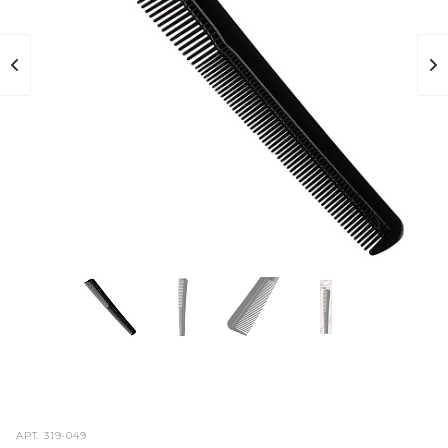
АРТ.
319-049