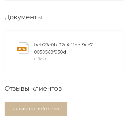
Документы
beb27e0b-32c4-11ee-9cc7-
0050568f950d
0 байт
Отзывы клиентов
ОСТАВИТЬ СВОЙ ОТЗЫВ