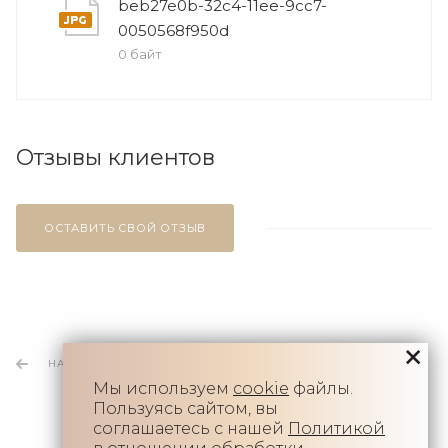
beb27e0b-32c4-11ee-9cc7-
0050568f950d
0 байт
Отзывы клиентов
ОСТАВИТЬ СВОЙ ОТЗЫВ
НАЗАД К СПИСКУ
Мы используем
cookie
файлы.
Пользуясь сайтом, вы
соглашаетесь с нашей
Политикой