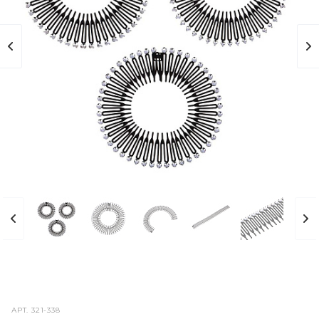
АРТ.
321-338