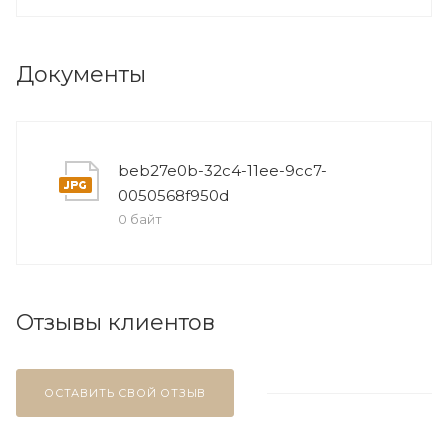
Документы
beb27e0b-32c4-11ee-9cc7-
0050568f950d
0 байт
Отзывы клиентов
ОСТАВИТЬ СВОЙ ОТЗЫВ