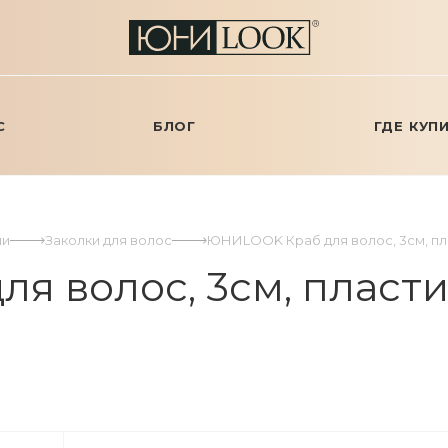
С
БЛОГ
ГДЕ КУП
ми
Заколки для волос
ЮНИLOOK Краб для волос, 3см, плас
 волос, 3см, пластик