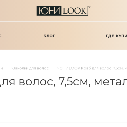
С
БЛОГ
ГДЕ КУП
ми
Заколки для волос
ЮНИLOOK Краб для волос, 7,5см, ме
волос, 7,5см, металл