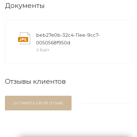
Документы
beb27e0b-32c4-11ee-9cc7-
0050568f950d
0 байт
Отзывы клиентов
ОСТАВИТЬ СВОЙ ОТЗЫВ