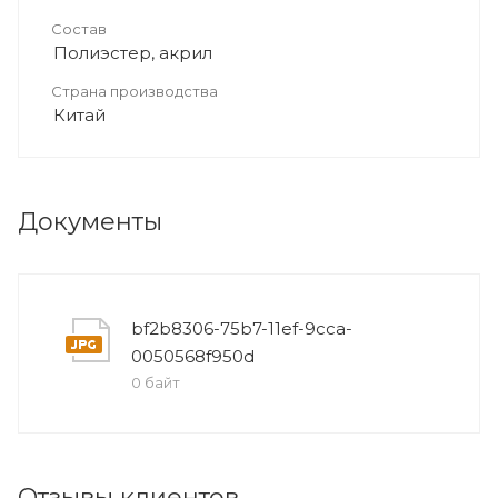
Состав
Полиэстер, акрил
Страна производства
Китай
Документы
bf2b8306-75b7-11ef-9cca-
0050568f950d
0 байт
Отзывы клиентов