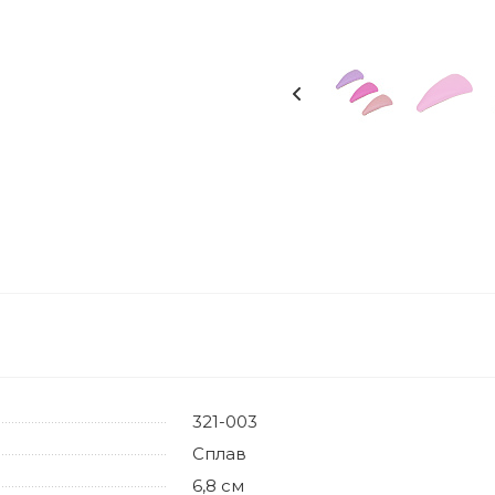
321-003
Сплав
6,8 см