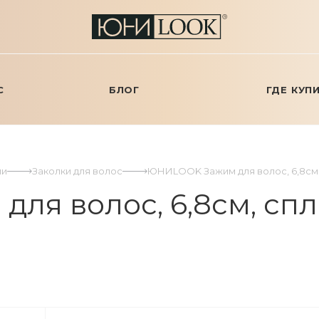
С
БЛОГ
ГДЕ КУП
ми
Заколки для волос
ЮНИLOOK Зажим для волос, 6,8см, с
 волос, 6,8см, сплав