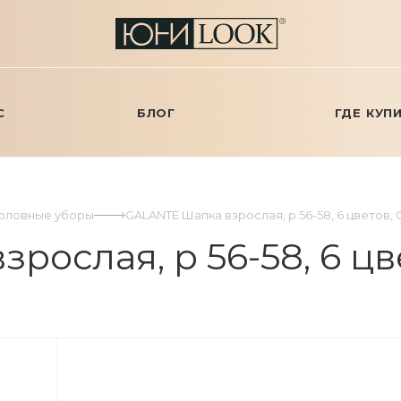
С
БЛОГ
ГДЕ КУП
Головные уборы
GALANTE Шапка взрослая, р 56-58, 6 цветов, 
ослая, р 56-58, 6 цве