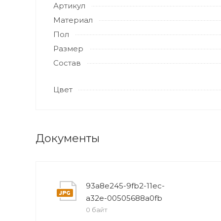
Артикул
Материал
Пол
Размер
Состав
Цвет
Документы
93a8e245-9fb2-11ec-
a32e-00505688a0fb
0 байт