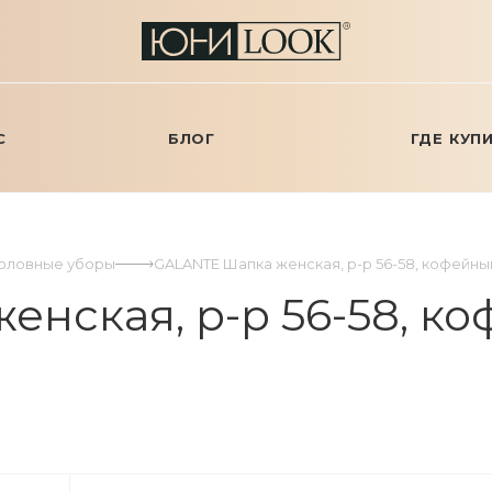
С
БЛОГ
ГДЕ КУП
Головные уборы
GALANTE Шапка женская, р-р 56-58, кофейн
нская, р-р 56-58, ко