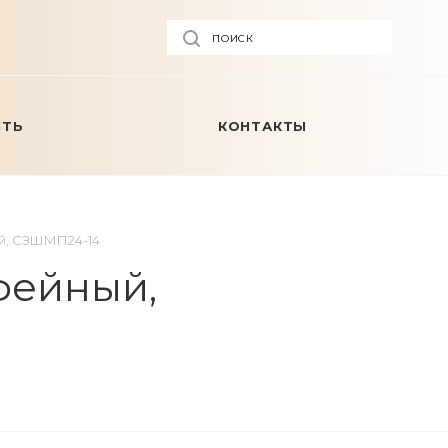
ПОИСК
ИТЬ
КОНТАКТЫ
ый, СЗШМП24-14
фейный,