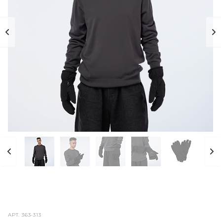
АРТ.
363-313