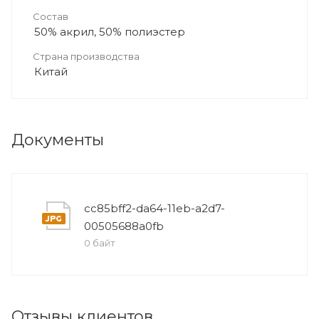
Состав
50% акрил, 50% полиэстер
Страна производства
Китай
Документы
cc85bff2-da64-11eb-a2d7-
00505688a0fb
0 байт
Отзывы клиентов