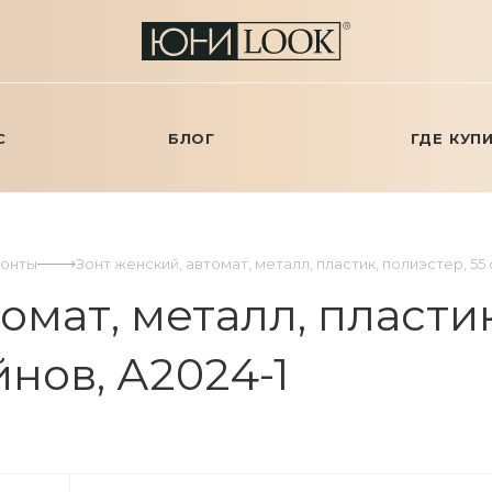
С
БЛОГ
ГДЕ КУП
Зонты
Зонт женский, автомат, металл, пластик, полиэстер, 55 с
омат, металл, пластик
йнов, А2024-1