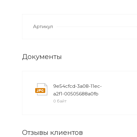
Артикул
Документы
9e54cfcd-3a08-11ec-
a2f1-00505688a0fb
0 байт
Отзывы клиентов