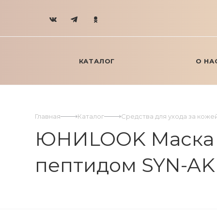
КАТАЛОГ
О НА
Главная
Каталог
Средства для ухода за коже
ЮНИLOOK Маска т
пептидом SYN-AKE