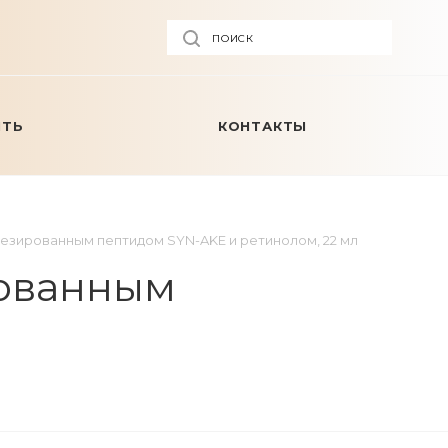
ПОИСК
ИТЬ
КОНТАКТЫ
зированным пептидом SYN-AKE и ретинолом, 22 мл
рованным