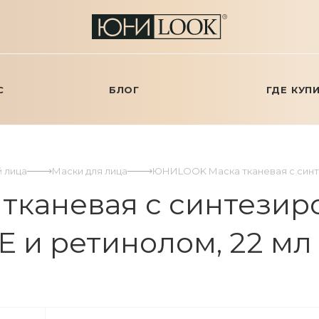
С
БЛОГ
ГДЕ КУП
й лица
Маски для лица
ЮНИLOOK Маска тканевая с синте
каневая с синтези
 и ретинолом, 22 мл