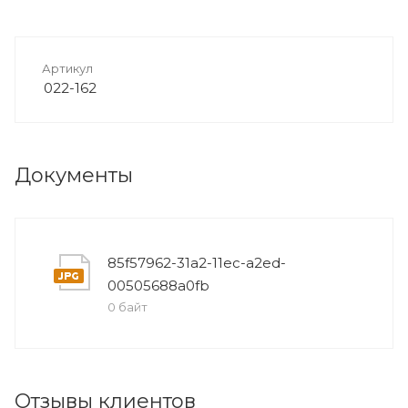
Артикул
022-162
Документы
85f57962-31a2-11ec-a2ed-
00505688a0fb
0 байт
Отзывы клиентов