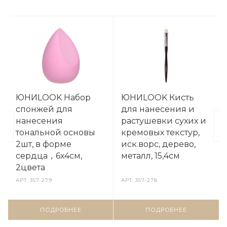
ЮНИLOOK Набор
ЮНИLOOK Кисть
спонжей для
для нанесения и
нанесения
растушевки сухих и
тональной основы
кремовых текстур,
2шт, в форме
иск.ворс, дерево,
сердца，6х4см,
металл, 15,4см
2цвета
АРТ.
357-279
АРТ.
357-278
ПОДРОБНЕЕ
ПОДРОБНЕЕ